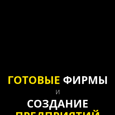
ГОТОВЫЕ
ФИРМЫ
И
СОЗДАНИЕ