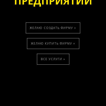
ПРЕДПРИЯТИЙ
ЖЕЛАЮ СОЗДАТЬ ФИРМУ »
ЖЕЛАЮ КУПИТЬ ФИРМУ »
ВСЕ УСЛУГИ »